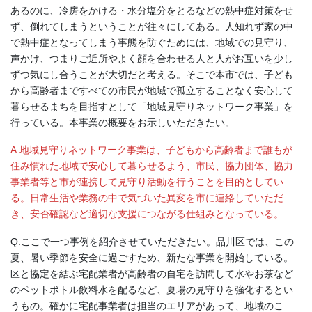
あるのに、冷房をかける・水分塩分をとるなどの熱中症対策をせ
ず、倒れてしまうということが往々にしてある。人知れず家の中
で熱中症となってしまう事態を防ぐためには、地域での見守り、
声かけ、つまりご近所やよく顔を合わせる人と人がお互いを少し
ずつ気にし合うことが大切だと考える。そこで本市では、子ども
から高齢者まですべての市民が地域で孤立することなく安心して
暮らせるまちを目指すとして「地域見守りネットワーク事業」を
行っている。本事業の概要をお示しいただきたい。
A.地域見守りネットワーク事業は、子どもから高齢者まで誰もが
住み慣れた地域で安心して暮らせるよう、市民、協力団体、協力
事業者等と市が連携して見守り活動を行うことを目的としてい
る。日常生活や業務の中で気づいた異変を市に連絡していただ
き、安否確認など適切な支援につながる仕組みとなっている。
Q.ここで一つ事例を紹介させていただきたい。品川区では、この
夏、暑い季節を安全に過ごすため、新たな事業を開始している。
区と協定を結ぶ宅配業者が高齢者の自宅を訪問して水やお茶など
のペットボトル飲料水を配るなど、夏場の見守りを強化するとい
うもの。確かに宅配事業者は担当のエリアがあって、地域のこ