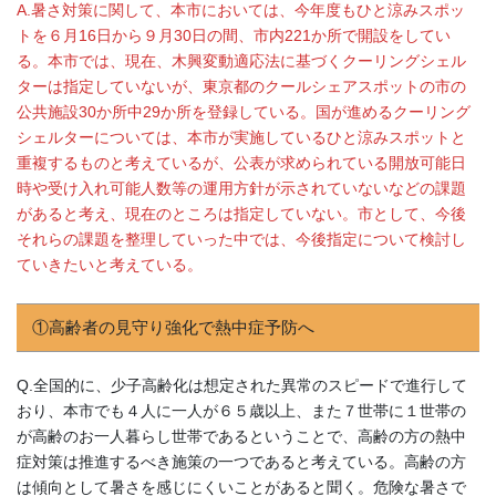
A.暑さ対策に関して、本市においては、今年度もひと涼みスポッ
トを６月16日から９月30日の間、市内221か所で開設をしてい
る。本市では、現在、木興変動適応法に基づくクーリングシェル
ターは指定していないが、東京都のクールシェアスポットの市の
公共施設30か所中29か所を登録している。国が進めるクーリング
シェルターについては、本市が実施しているひと涼みスポットと
重複するものと考えているが、公表が求められている開放可能日
時や受け入れ可能人数等の運用方針が示されていないなどの課題
があると考え、現在のところは指定していない。市として、今後
それらの課題を整理していった中では、今後指定について検討し
ていきたいと考えている。
①高齢者の見守り強化で熱中症予防へ
Q.全国的に、少子高齢化は想定された異常のスピードで進行して
おり、本市でも４人に一人が６５歳以上、また７世帯に１世帯の
が高齢のお一人暮らし世帯であるということで、高齢の方の熱中
症対策は推進するべき施策の一つであると考えている。高齢の方
は傾向として暑さを感じにくいことがあると聞く。危険な暑さで