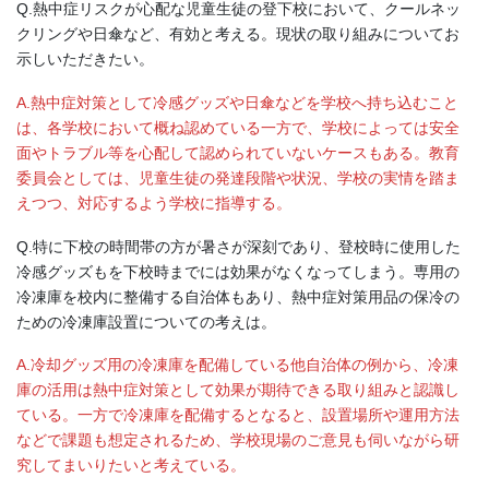
Q.熱中症リスクが心配な児童生徒の登下校において、クールネッ
クリングや日傘など、有効と考える。現状の取り組みについてお
示しいただきたい。
A.熱中症対策として冷感グッズや日傘などを学校へ持ち込むこと
は、各学校において概ね認めている一方で、学校によっては安全
面やトラブル等を心配して認められていないケースもある。教育
委員会としては、児童生徒の発達段階や状況、学校の実情を踏ま
えつつ、対応するよう学校に指導する。
Q.特に下校の時間帯の方が暑さが深刻であり、登校時に使用した
冷感グッズもを下校時までには効果がなくなってしまう。専用の
冷凍庫を校内に整備する自治体もあり、熱中症対策用品の保冷の
ための冷凍庫設置についての考えは。
A.冷却グッズ用の冷凍庫を配備している他自治体の例から、冷凍
庫の活用は熱中症対策として効果が期待できる取り組みと認識し
ている。一方で冷凍庫を配備するとなると、設置場所や運用方法
などで課題も想定されるため、学校現場のご意見も伺いながら研
究してまいりたいと考えている。