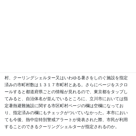
ト」は本日も各地で発表されているが、この「熱中症特別警戒ア
ラート」が発表された場合は翌日、大人は仕事に行けない、子ど
もは学校や保育園に行けない、外出を制限するほどの危険な暑さ
ということで、このようなまさに災害レベルの暑さになることも
今後想定されるからの備えであると理解している。いうまでもな
く、私たちの生活に大きな影響を及ぼすが、市民への理解がまだ
まだ浸透されていないのではという印象をもっている。環境省が
設定をしている「熱中症予防情報サイト」では、指定暑熱避難施
設、いわゆるクーリングシェルターのリンク集を公開してる。当
該ページには、令和７年２０２５年８月２０日現在として、「ク
ーリングシェルターを指定済みの市区町村数」が１１７１市町
村、クーリングシェルター又はいわゆる暑さをしのぐ施設を指定
済みの市町村数は１３１７市町村とある。さらにページをスクロ
ールすると都道府県ごとの情報が見れるので、東京都をタップし
てみると、自治体名が並んでいるところに、立川市においては指
定暑熱避難施設に関する市区町村ページの欄は空欄になってお
り、指定済みの欄にもチェックがついていなかった。本市におい
ても今後、熱中症特別警戒アラートが発表された際、市民が利用
することのできるクーリングシェルターが指定されるのか。